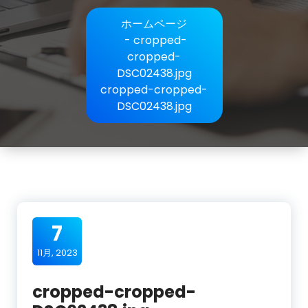
ホームページ
-
cropped-
cropped-
DSC02438.jpg
cropped-cropped-
DSC02438.jpg
7
11月, 2023
cropped-cropped-