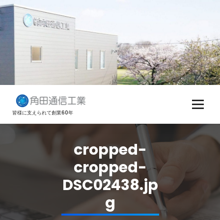
コ
ン
テ
ン
ツ
へ
ス
キ
ッ
プ
皆様に支えられて創業60年
cropped-
cropped-
DSC02438.jp
g