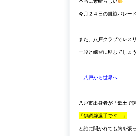
本当に素晴らしい
今月２４日の凱旋パレー
また、八戸クラブでレス
一段と練習に励むでしょ
八戸から世界へ
八戸市出身者が
「郷土で
「伊調馨選手です。」
と誰に聞かれても胸を張