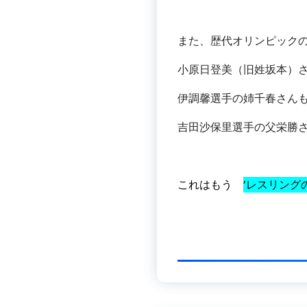
また、歴代オリンピック
小原日登美（旧姓坂本）
伊調馨選手の姉千春さん
吉田沙保里選手の父栄勝
これはもう
’レスリング