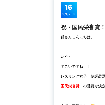
16
9月, 2016
祝・国民栄誉賞
皆さんこんにちは。
いや～
すごいですね！！
レスリング女子 伊調
国民栄誉賞
の受賞が決