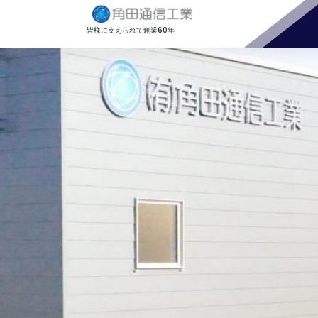
コ
ン
皆様に支えられて創業60年
テ
ン
ツ
へ
ス
キ
ッ
プ