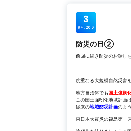
3
9月, 2016
防災の日②
前回に続き防災のお話し
度重なる大規模自然災害
地方自治体でも
国土強靭
この国土強靭化地域計画
従来の
地域防災計画
のよ
東日本大震災の福島第一